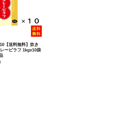
1x10【送料無料】炊き
レーピラフ 1kgx10袋
品
4