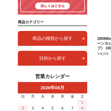
商品カテゴリー
商品の種類から探す
1959
ーンカ
ブ） 10
￥9,274
目的から探す
営業カレンダー
2026
年
08
月
日
月
火
水
木
金
土
1
2
3
4
5
6
7
8