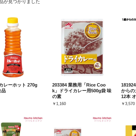
品が見つかりました
4 カレーホット 270g
203384 業務用「Rice Coo
1819
食品
k」ドライカレー用500g袋 味
からのカ
の素
12本
￥1,160
￥3,570