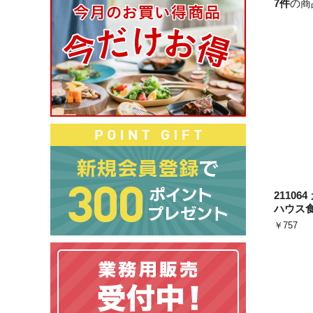
7件
の商
21106
ハウス
￥757