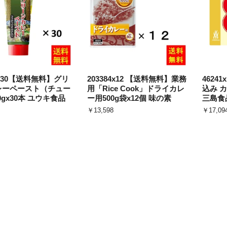
98x30【送料無料】グリ
203384x12 【送料無料】業務
4624
レーペースト（チュー
用「Rice Cook」ドライカレ
込み カ
0gx30本 ユウキ食品
ー用500g袋x12個 味の素
三島食
￥13,598
￥17,09