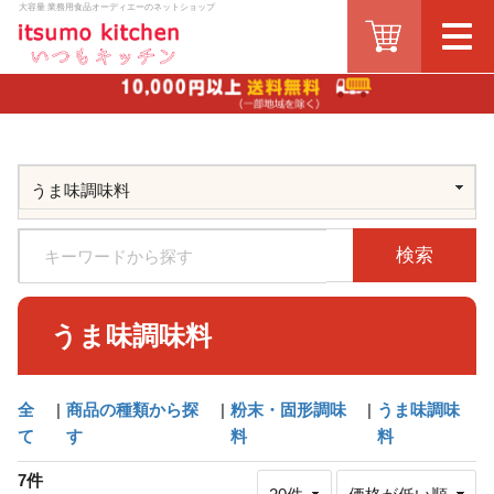
大容量 業務用食品オーディエーのネットショップ
検索
うま味調味料
全
|
商品の種類から探
|
粉末・固形調味
|
うま味調味
て
す
料
料
7件