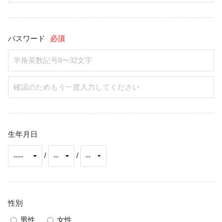
パスワード
必須
生年月日
/
/
性別
男性
女性