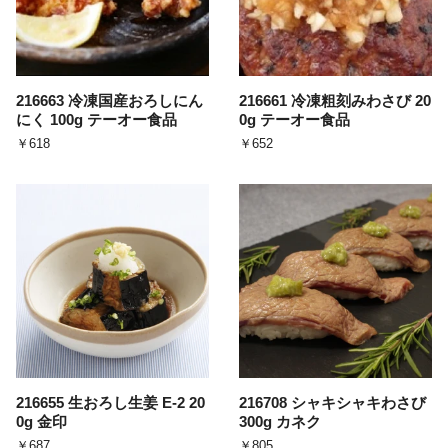
216663 冷凍国産おろしにん
216661 冷凍粗刻みわさび 20
にく 100g テーオー食品
0g テーオー食品
￥618
￥652
216655 生おろし生姜 E-2 20
216708 シャキシャキわさび
0g 金印
300g カネク
￥687
￥805