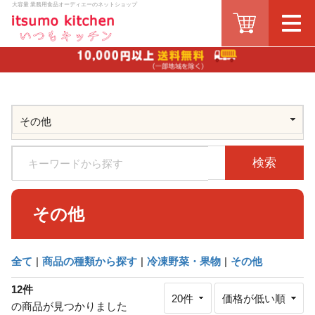
大容量 業務用食品オーディエーのネットショップ
検索
その他
全て
|
商品の種類から探す
|
冷凍野菜・果物
|
その他
12件
の商品が見つかりました