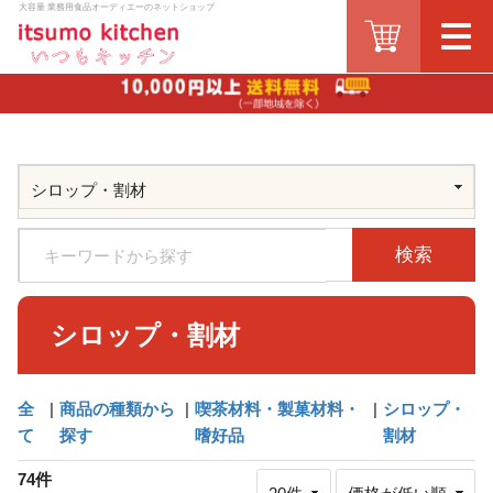
大容量 業務用食品オーディエーのネットショップ
検索
シロップ・割材
全
|
商品の種類から
|
喫茶材料・製菓材料・
|
シロップ・
て
探す
嗜好品
割材
74件