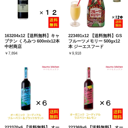
163204x12【送料無料】キャ
223491x12 【送料無料】GS
プテン くろみつ 600mlx12本
フルーツメモリー 500gx12
中村商店
本 ジーエスフード
￥7,894
￥9,918
223370x6 【送料無料】 オー
223369x6 【送料無料】 オー