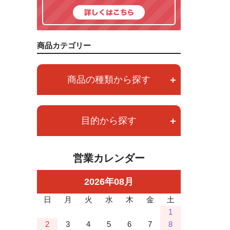
商品カテゴリー
商品の種類から探す
目的から探す
営業カレンダー
2026
年
08
月
日
月
火
水
木
金
土
1
2
3
4
5
6
7
8