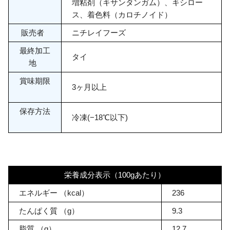
増粘剤（キサンタンガム）、キシロー
ス、着色料（カロチノイド）
販売者
ニチレイフーズ
最終加工
タイ
地
賞味期限
3ヶ月以上
保存方法
冷凍(−18℃以下)
栄養成分表示（100gあたり）
エネルギー
（kcal）
236
たんぱく質
（g）
9.3
脂質
（g）
12.7