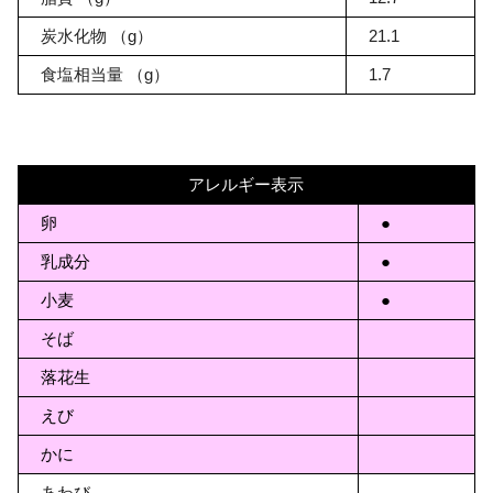
炭水化物
（g）
21.1
食塩相当量
（g）
1.7
アレルギー表示
卵
●
乳成分
●
小麦
●
そば
落花生
えび
かに
あわび