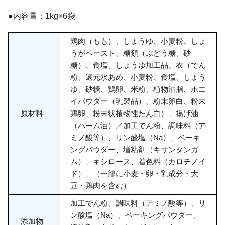
●内容量：1kg×6袋
鶏肉（もも）、しょうゆ、小麦粉、しょ
うがペースト、糖類（ぶどう糖、砂
糖）、食塩、しょうゆ加工品、衣（でん
粉、還元水あめ、小麦粉、食塩、しょう
ゆ、砂糖、鶏卵、米粉、植物油脂、ホエ
イパウダー（乳製品）、粉末卵白、粉末
原材料
鶏卵、粉末状植物性たん白）、揚げ油
（パーム油）／加工でん粉、調味料（ア
ミノ酸等）、リン酸塩（Na）、ベーキ
ングパウダー、増粘剤（キサンタンガ
ム）、キシロース、着色料（カロチノイ
ド）、（一部に小麦・卵・乳成分・大
豆・鶏肉を含む）
加工でん粉、調味料（アミノ酸等）、リ
ン酸塩（Na）、ベーキングパウダー、
添加物